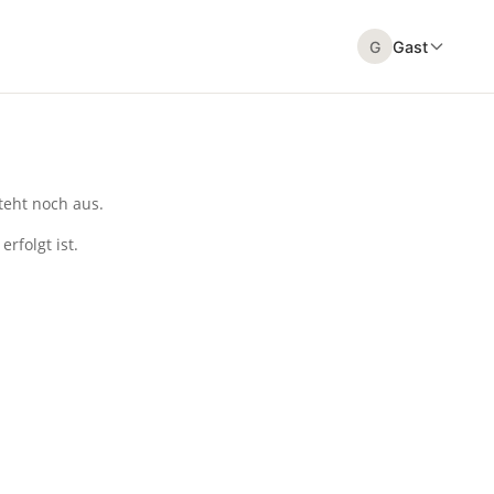
G
Gast
teht noch aus.
rfolgt ist.