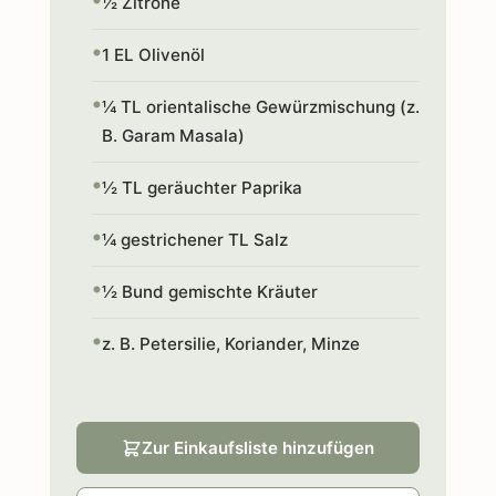
½ Zitrone
1 EL Olivenöl
¼ TL orientalische Gewürzmischung (z.
B. Garam Masala)
½ TL geräuchter Paprika
¼ gestrichener TL Salz
½ Bund gemischte Kräuter
z. B. Petersilie, Koriander, Minze
Zur Einkaufsliste hinzufügen