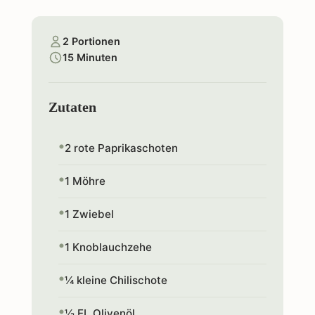
2 Portionen
15 Minuten
Zutaten
2 rote Paprikaschoten
1 Möhre
1 Zwiebel
1 Knoblauchzehe
¼ kleine Chilischote
½ EL Olivenöl