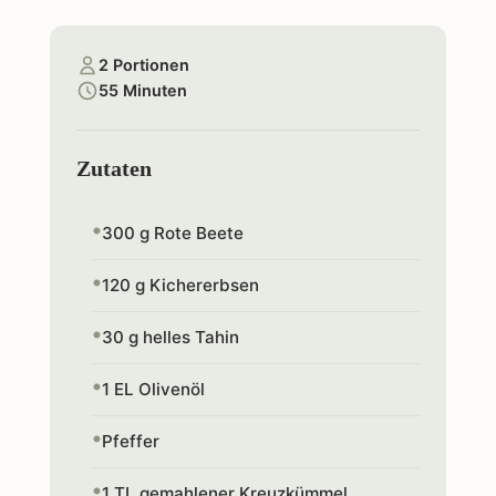
2 Portionen
55 Minuten
Zutaten
300 g Rote Beete
120 g Kichererbsen
30 g helles Tahin
1 EL Olivenöl
Pfeffer
1 TL gemahlener Kreuzkümmel