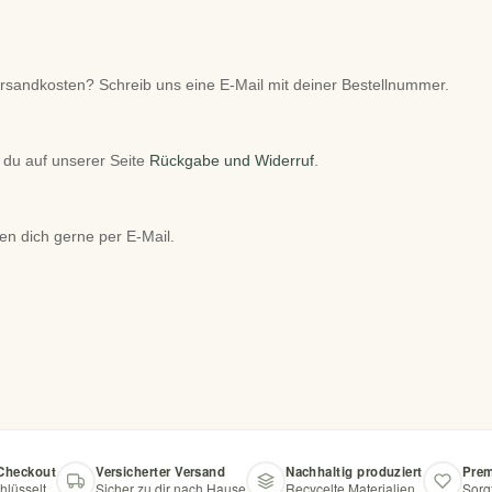
ersandkosten? Schreib uns eine E-Mail mit deiner Bestellnummer.
 du auf unserer Seite
Rückgabe und Widerruf
.
n dich gerne per E-Mail.
 Checkout
Versicherter Versand
Nachhaltig produziert
Prem
hlüsselt
Sicher zu dir nach Hause
Recycelte Materialien
Sorg