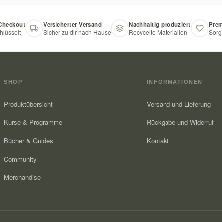
 Checkout
Versicherter Versand
Nachhaltig produziert
Prem
hlüsselt
Sicher zu dir nach Hause
Recycelte Materialien
Sorg
SHOP
INFORMATIONEN
Produktübersicht
Versand und Lieferung
Kurse & Programme
Rückgabe und Widerruf
Bücher & Guides
Kontakt
Community
Merchandise