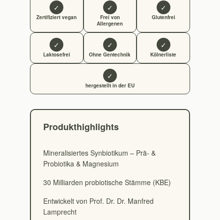
✓
✓
✓
Zertifiziert vegan
Frei von
Glutenfrei
Allergenen
✓
✓
✓
Laktosefrei
Ohne Gentechnik
Kölnerliste
✓
hergestellt in der EU
Produkthighlights
Mineralisiertes Synbiotikum – Prä- &
Probiotika & Magnesium
30 Milliarden probiotische Stämme (KBE)
Entwickelt von Prof. Dr. Dr. Manfred
Lamprecht