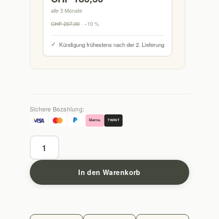
alle 3 Monate
CHF
207,00
· −10 %
Kündigung frühestens nach der 2. Lieferung
Sichere Bezahlung:
klarna.
TWINT
3er
Bundle
-
In den Warenkorb
Darm
Getränk
Menge