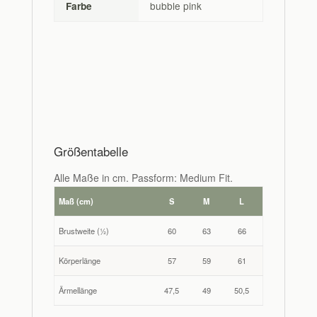
bubble pink
Farbe
Größentabelle
Alle Maße in cm. Passform: Medium Fit.
Maß (cm)
S
M
L
Brustweite (½)
60
63
66
Körperlänge
57
59
61
Ärmellänge
47,5
49
50,5