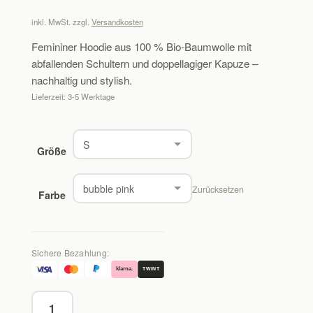
inkl. MwSt.
zzgl.
Versandkosten
Femininer Hoodie aus 100 % Bio-Baumwolle mit
abfallenden Schultern und doppellagiger Kapuze –
nachhaltig und stylish.
Lieferzeit:
3-5 Werktage
Größe
Zurücksetzen
Farbe
Sichere Bezahlung:
klarna.
TWINT
Damen