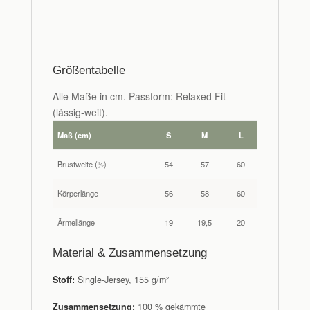
Größentabelle
Alle Maße in cm. Passform: Relaxed Fit
(lässig-weit).
Maß (cm)
S
M
L
Brustweite (½)
54
57
60
Körperlänge
56
58
60
Ärmellänge
19
19,5
20
Material & Zusammensetzung
Stoff:
Single-Jersey, 155 g/m²
Zusammensetzung:
100 % gekämmte