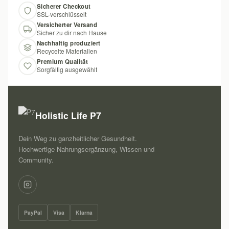
Sicherer Checkout
SSL-verschlüsselt
Versicherter Versand
Sicher zu dir nach Hause
Nachhaltig produziert
Recycelte Materialien
Premium Qualität
Sorgfältig ausgewählt
Holistic Life P7
Dein Weg zu ganzheitlicher Gesundheit.
Hochwertige Nahrungsergänzung, Wissen und
Community.
PayPal
Visa
Klarna