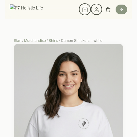
Start
/
Merchandise
/
Shirts
/ Damen Shirt kurz – white