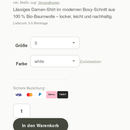
inkl. MwSt.
zzgl.
Versandkosten
Lässiges Damen-Shirt im modernen Boxy-Schnitt aus
100 % Bio-Baumwolle – locker, leicht und nachhaltig.
Lieferzeit:
3-5 Werktage
Größe
Zurücksetzen
Farbe
Sichere Bezahlung:
klarna.
TWINT
Damen
Shirt
kurz
In den Warenkorb
–