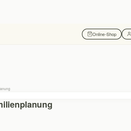
Online-Shop
planung
milienplanung