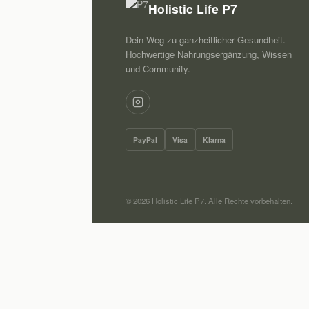
Holistic Life P7
Dein Weg zu ganzheitlicher Gesundheit.
Hochwertige Nahrungsergänzung, Wissen
und Community.
PayPal
Visa
Klarna
© 2026 Holistic Life P7. Alle Rechte vorbehalten.