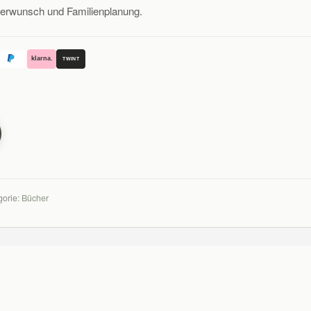
rwunsch und Familienplanung.
klarna.
TWINT
gorie:
Bücher