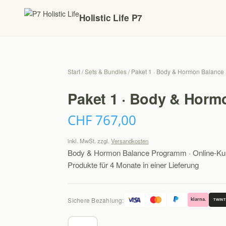
Holistic Life P7
Start
/
Sets & Bundles
/ Paket 1 · Body & Hormon Balance 
Paket 1 · Body & Hormo
CHF
767,00
inkl. MwSt.
zzgl.
Versandkosten
Body & Hormon Balance Programm · Online-Kur
Produkte für 4 Monate in einer Lieferung
Sichere Bezahlung:
klarna.
TWINT
Paket