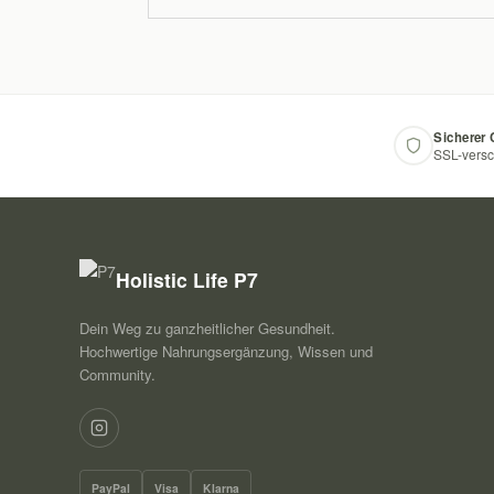
Sicherer
SSL-versc
Holistic Life P7
Dein Weg zu ganzheitlicher Gesundheit.
Hochwertige Nahrungsergänzung, Wissen und
Community.
PayPal
Visa
Klarna