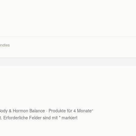
undles
 Body & Hormon Balance · Produkte für 4 Monate“
t.
Erforderliche Felder sind mit
*
markiert