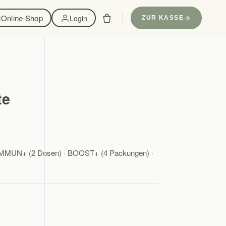
Online-Shop
Login
ZUR KASSE
te
· IMMUN+ (2 Dosen) · BOOST+ (4 Packungen) ·