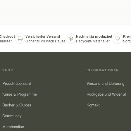
 Checkout
Versicherter Versand
Nachhaltig produziert
Prem
hlüsselt
Sicher zu dir nach Hause
Recycelte Materialien
Sorg
SHOP
INFORMATIONEN
Produktübersicht
Versand und Lieferung
Kurse & Programme
Rückgabe und Widerruf
Bücher & Guides
Kontakt
Community
Merchandise