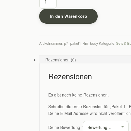
1
·
In den Warenkorb
Body
&
Hormon
Balance
Artikelnummer:
p7_paket1_4m_body
Kategorie:
Sets & B
·
Produkte
für
Rezensionen (0)
4
Monate
Rezensionen
Menge
Es gibt noch keine Rezensionen.
Schreibe die erste Rezension für „Paket 1 ·
Deine E-Mail-Adresse wird nicht veröffentlich
Deine Bewertung
*